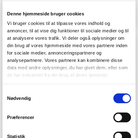
Ulykkesforsikringen dækker, hvis du kommer ud for en
Denne hjemmeside bruger cookies
ulykke, der giver dig et varigt mén – dvs. påvi…
Vi bruger cookies til at tilpasse vores indhold og
annoncer, til at vise dig funktioner til sociale medier og til
at analysere vores trafik. Vi deler også oplysninger om
din brug af vores hjemmeside med vores partnere inden
for sociale medier, annonceringspartnere og
analysepartnere. Vores partnere kan kombinere disse
data med andre oplysninger, du har givet dem, eller som
de har indsamlet fra din brug af deres tjenester.
Samtykkevalg
Nødvendig
Præferencer
Hundeansvarsforsikring
Lovpligtig forsikring til dig med hund. Vi tilbyder fast lav
Statistik