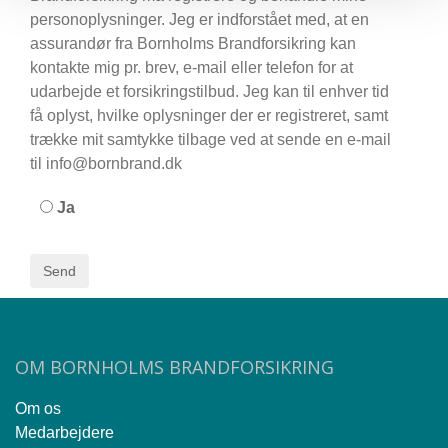
personoplysninger. Jeg er indforstået med, at en
assurandør fra Bornholms Brandforsikring kan
kontakte mig pr. brev, e-mail eller telefon for at
udarbejde et forsikringstilbud. Jeg kan til enhver tid
få oplyst, hvilke oplysninger der er registreret, samt
trække mit samtykke tilbage ved at sende en e-mail
til info@bornbrand.dk
Ja
OM BORNHOLMS BRANDFORSIKRING
Om os
Medarbejdere