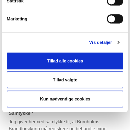
Statistik
Er der andet, du synes, vi skal vide?
Marketing
Det kunne f.eks. være oplysninger om nuværende
forsikringer, nye behov eller gamle skader
Vis detaljer
Tillad alle cookies
Tillad valgte
Kun nødvendige cookies
Samtykke
*
Jeg giver hermed samtykke til, at Bornholms
Brandforsikring må registrere og behandle mine