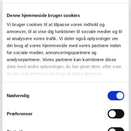
Ulykkesforsikring
Rejseforsikring
Denne hjemmeside bruger cookies
Hundeforsikring
Fritidshusforsikring
Vi bruger cookies til at tilpasse vores indhold og
Fritidshusforsikring - indbo
annoncer, til at vise dig funktioner til sociale medier og til
at analysere vores trafik. Vi deler også oplysninger om
Køretøj
din brug af vores hjemmeside med vores partnere inden
Bil
for sociale medier, annonceringspartnere og
Motorcykel
analysepartnere. Vores partnere kan kombinere disse
Knallert
data med andre oplysninger, du har givet dem, eller som
Campingvogn/trailer
de har indsamlet fra din brug af deres tjenester.
Øvrige
Samtykkevalg
Båd
Nødvendig
Erhverv
Præferencer
Erhvervsforsikringer
Supplerende oplysninger