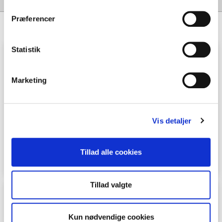
Præferencer
Statistik
Indboforsikring
Marketing
Du kan vælge
selvrisiko ned til
0 kr.
Dækker hele husstanden også delebørn
Vis detaljer
Omfatter altid transitdækning
Tillad alle cookies
Tillad valgte
Ulykkesforsikring
Kun nødvendige cookies