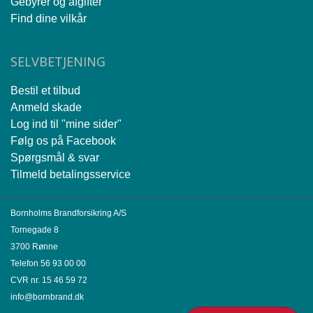
Gebyrer og afgifter
Find dine vilkår
SELVBETJENING
Bestil et tilbud
Anmeld skade
Log ind til "mine sider"
Følg os på Facebook
Spørgsmål & svar
Tilmeld betalingsservice
Bornholms Brandforsikring A/S
Tornegade 8
3700 Rønne
Telefon
56 93 00 00
CVR nr. 15 46 59 72
info@bornbrand.dk