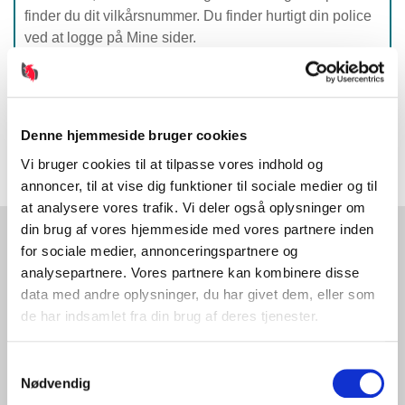
finder du dit vilkårsnummer. Du finder hurtigt din police
ved at logge på Mine sider.
Vilkår for Hundeansvar
Faktaark Hundeansvar
Nyttig information
Denne hjemmeside bruger cookies
Vi bruger cookies til at tilpasse vores indhold og
annoncer, til at vise dig funktioner til sociale medier og til
at analysere vores trafik. Vi deler også oplysninger om
din brug af vores hjemmeside med vores partnere inden
for sociale medier, annonceringspartnere og
Få rådgivning
analysepartnere. Vores partnere kan kombinere disse
data med andre oplysninger, du har givet dem, eller som
Du er altid velkommen til at kontakte os, hvis du har
de har indsamlet fra din brug af deres tjenester.
spørgsmål til priser, dækninger eller andet.
Ring til os på
5693 0000
eller send os en mail
info@bo
rnbran
d.d
k
Samtykkevalg
Nødvendig