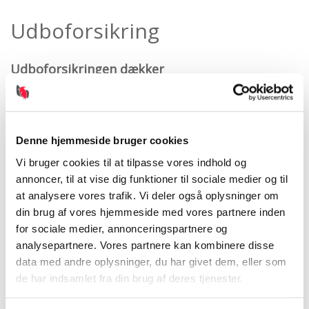
Udboforsikring
Udboforsikringen dækker
Brand, kortslutning, eksplosion og tilsodning
El-skade: Skader på maskiner og apparater som
Denne hjemmeside bruger cookies
følge af kortslutning, induktion, overspænding el.
Vi bruger cookies til at tilpasse vores indhold og
Tyveri og hærværk
annoncer, til at vise dig funktioner til sociale medier og til
at analysere vores trafik. Vi deler også oplysninger om
Udstrømning af væsker
din brug af vores hjemmeside med vores partnere inden
Storm og oversvømmelse
for sociale medier, annonceringspartnere og
analysepartnere. Vores partnere kan kombinere disse
data med andre oplysninger, du har givet dem, eller som
de har indsamlet fra din brug af deres tjenester.
Udboforsikringen omfatter f.eks.