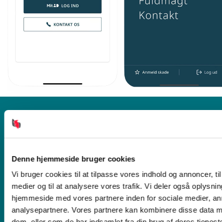
OM BORNHOLMS BRANDFORSIKRING
Om os
Denne hjemmeside bruger cookies
Medarbejdere
Vi bruger cookies til at tilpasse vores indhold og annoncer, til 
Bestyrelsen A/S
medier og til at analysere vores trafik. Vi deler også oplysni
Bornholms Brand A.m.b.a
hjemmeside med vores partnere inden for sociale medier, a
Persondatapolitik
analysepartnere. Vores partnere kan kombinere disse data m
Finanstilsynet
dem, eller som de har indsamlet fra din brug af deres tjeneste