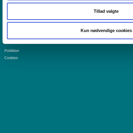
Bornholms Brandforsikring A/S
Tornegade 8
Tillad valgte
3700 Rønne
Telefon
56 93 00 00
Kun nødvendige cookies
CVR nr. 15 46 59 72
info@bornbrand.dk
Politikker
Cookies