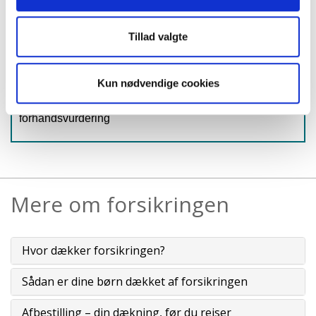
Syg eller skadet før en rejse?
Har du en kronisk sygdom, eller er du syg eller kommet
Tillad valgte
til skade? Så er det en god idé at teste, om
Årsrejseforsikringen dækker – og eventuelt bestille en
medicinsk forhåndsvurdering.
Kun nødvendige cookies
Se her, om du skal have en medicinsk
forhåndsvurdering
Mere om forsikringen
Hvor dækker forsikringen?
Sådan er dine børn dækket af forsikringen
Afbestilling – din dækning, før du rejser