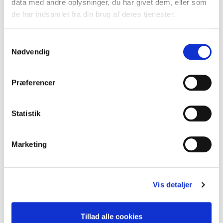
data med andre oplysninger, du har givet dem, eller som
dage i træk. Prisen afhænger om du vil være dækket i
de har indsamlet fra din brug af deres tjenester.
Europa (inkl. Tyrkiet) eller hele verden.
Samtykkevalg
Nødvendig
Vilkår
Her finder du de nyeste vilkår for forsikringen. Alle
Præferencer
øvrige vilkår er på siden
Find dine vilkår
.
Vil du vide, hvilke vilkår der gælder for dig?
På policen
Statistik
finder du dit vilkårsnummer. Du finder hurtigt din police
ved at logge på Mine sider
.
Marketing
Vilkår for Årsrejse
Faktaark Årsrejse
Nyttig information
Vis detaljer
Tillad alle cookies