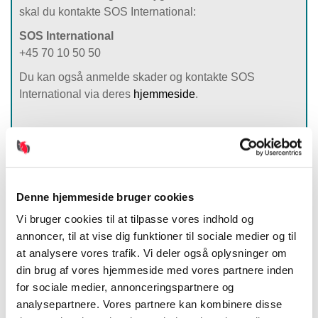
skal du kontakte SOS International:
SOS International
+45 70 10 50 50
Du kan også anmelde skader og kontakte SOS
International via deres
hjemmeside
.
Find behandlingssted
Find et behandlingssted nær dig eller på dit kommende
rejsemål, hvis du har brug for lægehjælp i udlandet eller
på forhånd vil undersøge, hvor du kan søge hjælp, hvis
Denne hjemmeside bruger cookies
du bliver syg eller kommer til skade. Find
Vi bruger cookies til at tilpasse vores indhold og
behandlingssted
her
.
annoncer, til at vise dig funktioner til sociale medier og til
at analysere vores trafik. Vi deler også oplysninger om
din brug af vores hjemmeside med vores partnere inden
Sådan fungerer forsikringen
for sociale medier, annonceringspartnere og
analysepartnere. Vores partnere kan kombinere disse
Årsrejseforsikringen dækker alle årets ferier i op til 60