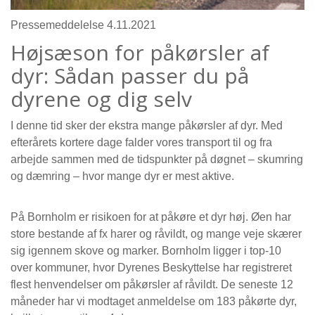
Pressemeddelelse 4.11.2021
Højsæson for påkørsler af
dyr: Sådan passer du på
dyrene og dig selv
I denne tid sker der ekstra mange påkørsler af dyr. Med
efterårets kortere dage falder vores transport til og fra
arbejde sammen med de tidspunkter på døgnet – skumring
og dæmring – hvor mange dyr er mest aktive.
På Bornholm er risikoen for at påkøre et dyr høj. Øen har
store bestande af fx harer og råvildt, og mange veje skærer
sig igennem skove og marker. Bornholm ligger i top-10
over kommuner, hvor Dyrenes Beskyttelse har registreret
flest henvendelser om påkørsler af råvildt. De seneste 12
måneder har vi modtaget anmeldelse om 183 påkørte dyr,