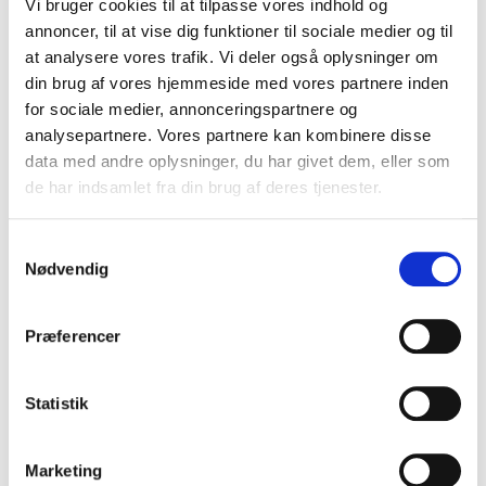
Vi bruger cookies til at tilpasse vores indhold og
Formand: Branchens omdømme er på spil i
annoncer, til at vise dig funktioner til sociale medier og til
konkurrencestyrelsens undersøgelse om prissætningen
at analysere vores trafik. Vi deler også oplysninger om
på forsikringer, men i Bornholms Brandforsikring betaler
din brug af vores hjemmeside med vores partnere inden
alle kunder som udgangspunkt samme pris.
for sociale medier, annonceringspartnere og
analysepartnere. Vores partnere kan kombinere disse
data med andre oplysninger, du har givet dem, eller som
Generalforsamling i Bornholms Brand A.m.b.a. for året
de har indsamlet fra din brug af deres tjenester.
2024, den 8. april 2025
Samtykkevalg
Nødvendig
Flot årsregnskab for Bornholms Brandforsikring efter et
begivenhedsrigt år
Præferencer
Boligprojekt Æbleløkkerne bliver en realitet: 96 nye
lejeboliger i Rønne
Statistik
Morten Holten fratræder som direktør for Bornholms
Marketing