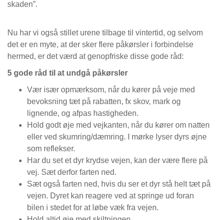
skaden”.
Nu har vi også stillet urene tilbage til vintertid, og selvom
det er en myte, at der sker flere påkørsler i forbindelse
hermed, er det værd at genopfriske disse gode råd:
5 gode råd til at undgå påkørsler
Vær især opmærksom, når du kører på veje med
bevoksning tæt på rabatten, fx skov, mark og
lignende, og afpas hastigheden.
Hold godt øje med vejkanten, når du kører om natten
eller ved skumring/dæmring. I mørke lyser dyrs øjne
som reflekser.
Har du set et dyr krydse vejen, kan der være flere på
vej. Sæt derfor farten ned.
Sæt også farten ned, hvis du ser et dyr stå helt tæt på
vejen. Dyret kan reagere ved at springe ud foran
bilen i stedet for at løbe væk fra vejen.
Hold altid øje med skiltningen.