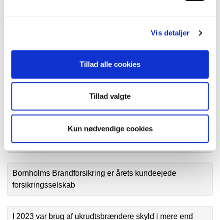
Brand
Bred støtte til det bornholmske samfund fra Bornholms
Vis detaljer
Brand A.m.b.a.
Tillad alle cookies
Bornholms Brandforsikring A/S tilbage på bornholmske
hænder
Tillad valgte
Bornholms Brandforsikring gik ud af 1. halvår med flotte
Kun nødvendige cookies
tal og en kåring som årets kundeejede
forsikringsselskab
Bornholms Brandforsikring er årets kundeejede
forsikringsselskab
I 2023 var brug af ukrudtsbrændere skyld i mere end