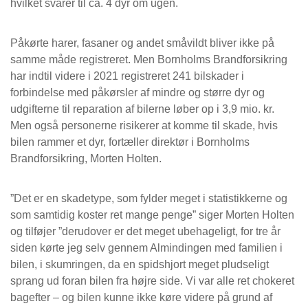
hvilket svarer til ca. 4 dyr om ugen.
Påkørte harer, fasaner og andet småvildt bliver ikke på
samme måde registreret. Men Bornholms Brandforsikring
har indtil videre i 2021 registreret 241 bilskader i
forbindelse med påkørsler af mindre og større dyr og
udgifterne til reparation af bilerne løber op i 3,9 mio. kr.
Men også personerne risikerer at komme til skade, hvis
bilen rammer et dyr, fortæller direktør i Bornholms
Brandforsikring, Morten Holten.
”Det er en skadetype, som fylder meget i statistikkerne og
som samtidig koster ret mange penge” siger Morten Holten
og tilføjer ”derudover er det meget ubehageligt, for tre år
siden kørte jeg selv gennem Almindingen med familien i
bilen, i skumringen, da en spidshjort meget pludseligt
sprang ud foran bilen fra højre side. Vi var alle ret chokeret
bagefter – og bilen kunne ikke køre videre på grund af